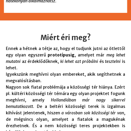
hatékonyan alkalmazhatsz.
Miért éri meg?
Ennek a hétnek a tétje az, hogy el tudjunk jutni az ötlettől
egy olyan egyszerű
prototípusig
, amelyet már
meg lehet
mutatni
az érdeklődőknek,
ki lehet azt próbálni
és
tesztelni
is
lehet.
Igyekszünk meghívni olyan embereket, akik segíthetnek a
megvalósításban.
Nagyon sok fiatal problémája a közösségi tér hiánya. Ezért
pl. kültéri közösségi tér témára egy olyan projektet fogunk
meghívni, amely
Hollandiában már nagy sikerrel
bemutatkozott
. De a beltéri közösségi terek is izgalmas
kihívást jelentenek, hiszen
a városban sok közösségi tér van
,
de mégsincs olyan, amelyet a fiatalok a magukénak
érezhetnek. És a nem közösségi teres projektekben is