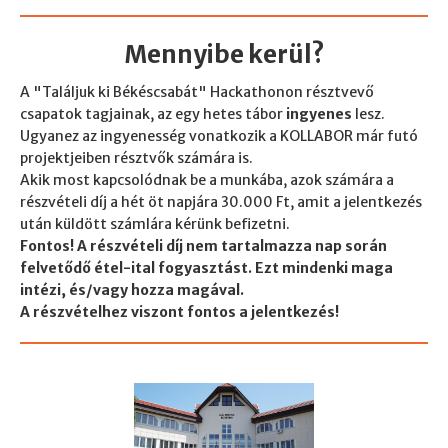
Mennyibe kerül?
A "Találjuk ki Békéscsabát" Hackathonon résztvevő
csapatok tagjainak, az egy hetes tábor
ingyenes
lesz.
Ugyanez az ingyenesség vonatkozik a KOLLABOR már futó
projektjeiben résztvők számára is.
Akik most kapcsolódnak be a munkába, azok számára a
részvételi díj a hét öt napjára 30.000 Ft, amit a jelentkezés
után küldött számlára kérünk befizetni.
Fontos! A részvételi díj nem tartalmazza nap során
felvetődő étel-ital fogyasztást. Ezt mindenki maga
intézi, és/vagy hozza magával.
A részvételhez viszont fontos a jelentkezés!