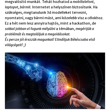
megvalósító munkát.
Tehát hozhatod a
mobiltelefont
,
laptopot
,
bármit
. Internetet a helyszínen biztosítunk
. Ha
szükséges, megtanulunk 3d modelleket tervezni,
nyomtatni, vagy bármi mást, ami közelebb visz a célokhoz.
Ez a hét nem lesz annyira hajtós, mint a hackathon, de
sokkal jobban el fogunk mélyülni
a témában,
megértjük a
problémát és megtaláljuk a megoldásokat
.
És persze jól érezzük magunkat! Elindítjuk Békéscsaba első
világcégeit! ;)