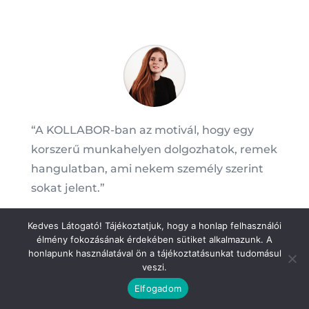
“A KOLLABOR-ban az motivál, hogy egy
korszerű munkahelyen dolgozhatok, remek
hangulatban, ami nekem személy szerint
sokat jelent.”
Kedves Látogató! Tájékoztatjuk, hogy a honlap felhasználói
Egeresi Enikő
élmény fokozásának érdekében sütiket alkalmazunk. A
honlapunk használatával ön a tájékoztatásunkat tudomásul
veszi.
Elfogadom