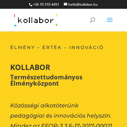
+36 70 310 4451
hello@kollabor.hu
ÉLMÉNY – ÉRTÉK – INNOVÁCIÓ
KOLLABOR
Természettudományos
Élményközpont
Közösségi alkotóterünk
pedagógiai
és innovációs helyszín.
Mindez az
EFOP-3.3.6-17-2017-00021