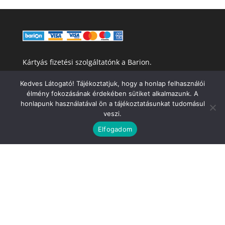
Kártyás fizetési szolgáltatónk a Barion.
Kedves Látogató! Tájékoztatjuk, hogy a honlap felhasználói
Általános Szerződési Feltételek
élmény fokozásának érdekében sütiket alkalmazunk. A
honlapunk használatával ön a tájékoztatásunkat tudomásul
Adatkezelési Tájékoztató
veszi.
Elfogadom
Elérhetőségünk:
Tel: +36 70 310 4451
Email: hello@kollabor.hu
Címlap
Hírek
Blog