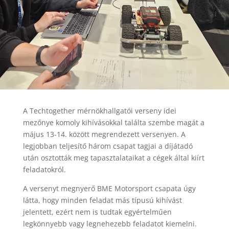
A Techtogether mérnökhallgatói verseny idei
mezőnye komoly kihívásokkal találta szembe magát a
május 13-14. között megrendezett versenyen. A
legjobban teljesítő három csapat tagjai a díjátadó
után osztották meg tapasztalataikat a cégek által kiírt
feladatokról.
A versenyt megnyerő BME Motorsport csapata úgy
látta, hogy minden feladat más típusú kihívást
jelentett, ezért nem is tudtak egyértelműen
legkönnyebb vagy legnehezebb feladatot kiemelni.