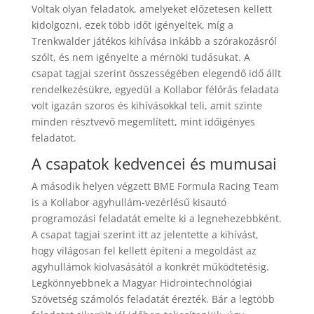
Voltak olyan feladatok, amelyeket előzetesen kellett
kidolgozni, ezek több időt igényeltek, míg a
Trenkwalder játékos kihívása inkább a szórakozásról
szólt, és nem igényelte a mérnöki tudásukat. A
csapat tagjai szerint összességében elegendő idő állt
rendelkezésükre, egyedül a Kollabor félórás feladata
volt igazán szoros és kihívásokkal teli, amit szinte
minden résztvevő megemlített, mint időigényes
feladatot.
A csapatok kedvencei és mumusai
A második helyen végzett BME Formula Racing Team
is a Kollabor agyhullám-vezérlésű kisautó
programozási feladatát emelte ki a legnehezebbként.
A csapat tagjai szerint itt az jelentette a kihívást,
hogy világosan fel kellett építeni a megoldást az
agyhullámok kiolvasásától a konkrét működtetésig.
Legkönnyebbnek a Magyar Hidrointechnológiai
Szövetség számolós feladatát érezték. Bár a legtöbb