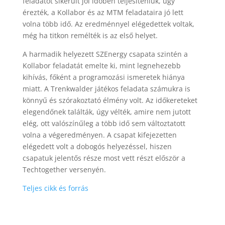
feladatot sikerült jól időben teljesíteniük, úgy
érezték, a Kollabor és az MTM feladataira jó lett
volna több idő. Az eredménnyel elégedettek voltak,
még ha titkon remélték is az első helyet.
A harmadik helyezett SZEnergy csapata szintén a
Kollabor feladatát emelte ki, mint legnehezebb
kihívás, főként a programozási ismeretek hiánya
miatt. A Trenkwalder játékos feladata számukra is
könnyű és szórakoztató élmény volt. Az időkereteket
elegendőnek találták, úgy vélték, amire nem jutott
elég, ott valószínűleg a több idő sem változtatott
volna a végeredményen. A csapat kifejezetten
elégedett volt a dobogós helyezéssel, hiszen
csapatuk jelentős része most vett részt először a
Techtogether versenyén.
Teljes cikk és forrás