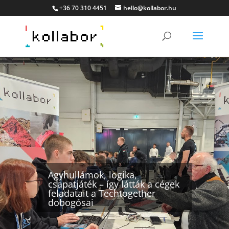
+36 70 310 4451
hello@kollabor.hu
Agyhullámok, logika,
csapatjáték – így látták a cégek
feladatait a Techtogether
dobogósai