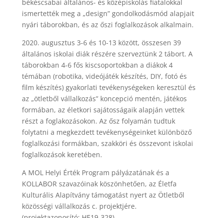
békéscsabai általános- és középiskolás fiatalokkal
ismertették meg a „design” gondolkodásmód alapjait
nyári táborokban, és az őszi foglalkozások alkalmain.
2020. augusztus 3-6 és 10-13 között, összesen 39
általános iskolai diák részére szerveztünk 2 tábort. A
táborokban 4-6 fős kiscsoportokban a diákok 4
témában (robotika, videójáték készítés, DIY, fotó és
film készítés) gyakorlati tevékenységeken keresztül és
az „ötletből vállalkozás” koncepció mentén, játékos
formában, az életkori sajátosságaik alapján vettek
részt a foglakozásokon. Az ősz folyamán tudtuk
folytatni a megkezdett tevékenységeinket különböző
foglalkozási formákban, szakköri és összevont iskolai
foglalkozások keretében.
A MOL Helyi Érték Program pályázatának és a
KOLLABOR szavazóinak köszönhetően, az Életfa
Kulturális Alapítvány támogatást nyert az Ötletből
közösségi vállalkozás c. projektjére.
(projektazonosító: HE19-328)