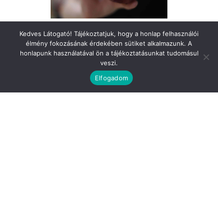
Kedves Látogató! Tájékoztatjuk, hogy a honlap felhasználói
élmény fokozásának érdekében sütiket alkalmazunk. A
honlapunk használatával ön a tájékoztatásunkat tudomásul
veszi.
Elfogadom
Kártyás fizetési szolgáltatónk a Barion.
Általános Szerződési Feltételek
Adatkezelési Tájékoztató
Elérhetőségünk: