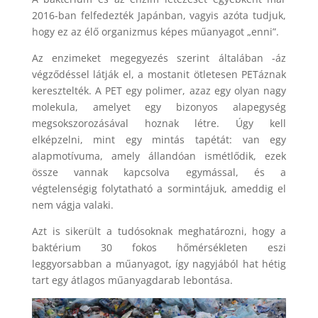
2016-ban felfedezték Japánban, vagyis azóta tudjuk,
hogy ez az élő organizmus képes műanyagot „enni”.
Az enzimeket megegyezés szerint általában -áz
végződéssel látják el, a mostanit ötletesen PETáznak
keresztelték. A PET egy polimer, azaz egy olyan nagy
molekula, amelyet egy bizonyos alapegység
megsokszorozásával hoznak létre. Úgy kell
elképzelni, mint egy mintás tapétát: van egy
alapmotívuma, amely állandóan ismétlődik, ezek
össze vannak kapcsolva egymással, és a
végtelenségig folytatható a sormintájuk, ameddig el
nem vágja valaki.
Azt is sikerült a tudósoknak meghatározni, hogy a
baktérium 30 fokos hőmérsékleten eszi
leggyorsabban a műanyagot, így nagyjából hat hétig
tart egy átlagos műanyagdarab lebontása.