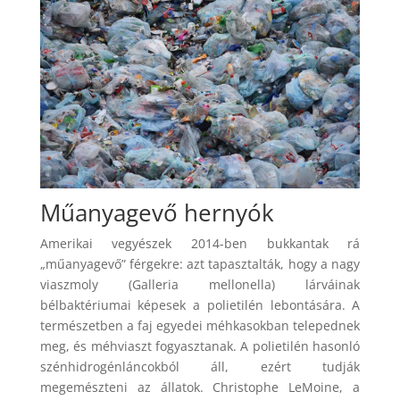
Műanyagevő hernyók
Amerikai vegyészek 2014-ben bukkantak rá
„műanyagevő” férgekre: azt tapasztalták, hogy a nagy
viaszmoly (Galleria mellonella) lárváinak
bélbaktériumai képesek a polietilén lebontására. A
természetben a faj egyedei méhkasokban telepednek
meg, és méhviaszt fogyasztanak. A polietilén hasonló
szénhidrogénláncokból áll, ezért tudják
megemészteni az állatok. Christophe LeMoine, a