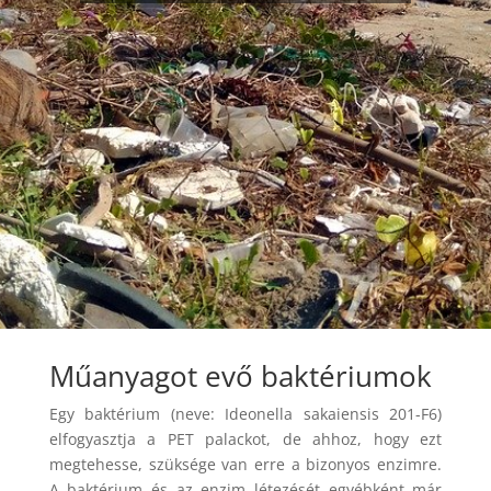
Műanyagot evő baktériumok
Egy baktérium (neve: Ideonella sakaiensis 201-F6)
elfogyasztja a PET palackot, de ahhoz, hogy ezt
megtehesse, szüksége van erre a bizonyos enzimre.
A baktérium és az enzim létezését egyébként már