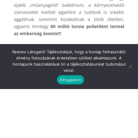
újabb „műanyagevő” baktérium, a környezetvédő
szervezetek mellett egyelőre a tudósok is inkább
aggódnak, semmint bizakodnak a jövőt illetően,
ugyanis mintegy
80 millió tonna polietilént termel
az emberiség évente!!!
Kedves Látogató! Tájékoztatjuk, hogy a honlap felhasználói
élmény fokozásának érdekében sütiket alkalmazunk. A
honlapunk használatával ön a tájékoztatásunkat tudomásul
veszi.
Elfogadom
Kártyás fizetési szolgáltatónk a Barion.
Általános Szerződési Feltételek
Adatkezelési Tájékoztató
Elérhetőségünk: