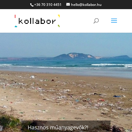
+36 70 310 4451
hello@kollabor.hu
Hasznos műanyagevők?!