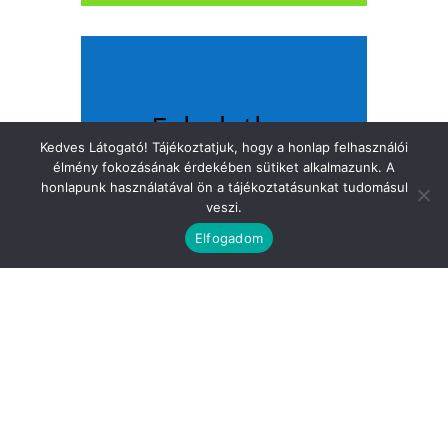
Feladatlap
Kedves Látogató! Tájékoztatjuk, hogy a honlap felhasználói
9-12.
élmény fokozásának érdekében sütiket alkalmazunk. A
osztályosoknak
honlapunk használatával ön a tájékoztatásunkat tudomásul
veszi.
Elfogadom