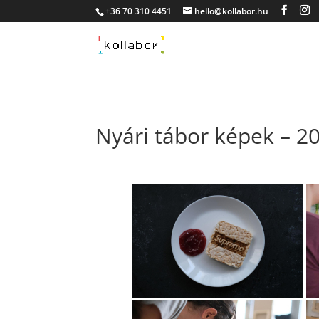
+36 70 310 4451
hello@kollabor.hu
Nyári tábor képek – 2