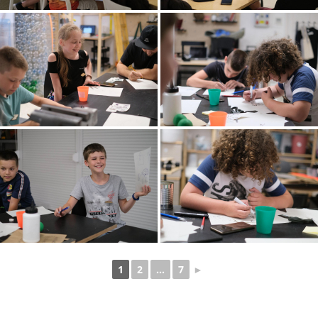
1
2
...
7
►