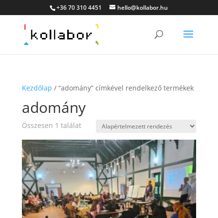
+36 70 310 4451
hello@kollabor.hu
Kezdőlap
/ “adomány” címkével rendelkező termékek
adomány
Összesen 1 találat