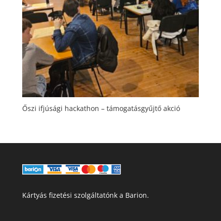
Őszi ifjúsági hackathon – támogatásgyűjtő akció
Kártyás fizetési szolgáltatónk a Barion.