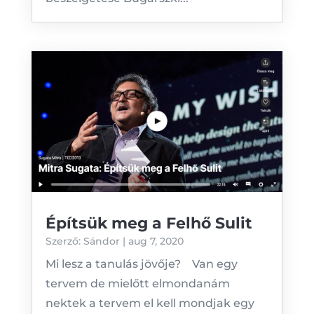
Építsük meg a Felhő Sulit
Szerző:
Sándor
|
aug 7, 2020
Mi lesz a tanulás jövője? Van egy
tervem de mielőtt elmondanám
nektek a tervem el kell mondjak egy