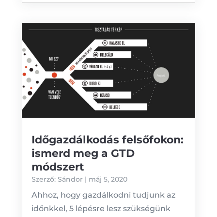
Időgazdálkodás felsőfokon:
ismerd meg a GTD
módszert
Szerző:
Sándor
|
máj 5, 2020
Ahhoz, hogy gazdálkodni tudjunk az
időnkkel, 5 lépésre lesz szükségünk