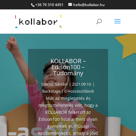
+36 70 310 4451
hello@kollabor.hu
KOLLABOR –
Edison100 –
Tudomány
Szerző:
Sándor
|
2021.09.10.
|
Backstage
| 0 Hozzászólások
Már az meglepetés és
megtiszteltetetés volt, hogy a
KOLLABOR felkerült az
Edison100 listára, mint olyan
gyeremek és ifjúsági
kezdeményezés, amely a jövő