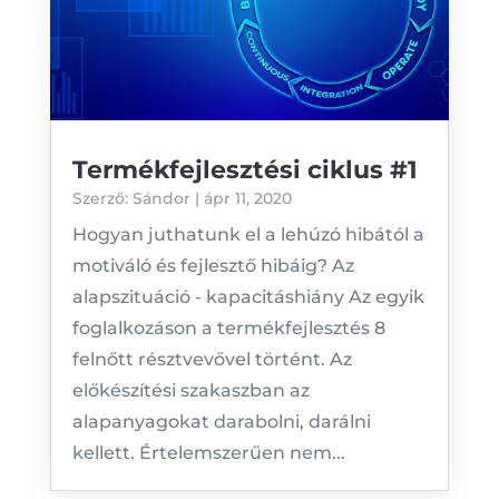
Termékfejlesztési ciklus #1
Szerző:
Sándor
|
ápr 11, 2020
Hogyan juthatunk el a lehúzó hibától a
motiváló és fejlesztő hibáig? Az
alapszituáció - kapacitáshiány Az egyik
foglalkozáson a termékfejlesztés 8
felnőtt résztvevővel történt. Az
előkészítési szakaszban az
alapanyagokat darabolni, darálni
kellett. Értelemszerűen nem...