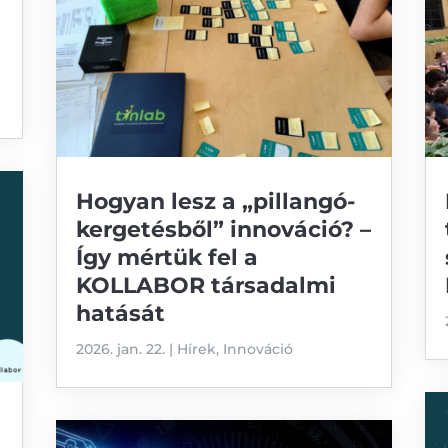
Hogyan lesz a „pillangó-
kergetésből” innováció? –
Így mértük fel a
KOLLABOR társadalmi
hatását
2026. jan. 22.
|
Hírek
,
Innováció