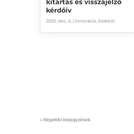
kitartás és visszajelző
kérdőív
2025. dec. 5.
|
Innováció
,
Szakkör
« Régebbi bejegyzések