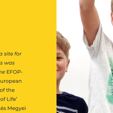
 site for
is was
the
EFOP-
 European
of the
of Life’
kés Megyei