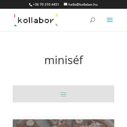
+36 70 310 4451
hello@kollabor.hu
miniséf