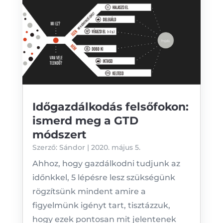
Időgazdálkodás felsőfokon:
ismerd meg a GTD
módszert
Szerző:
Sándor
|
2020. május 5.
Ahhoz, hogy gazdálkodni tudjunk az
időnkkel, 5 lépésre lesz szükségünk
rögzítsünk mindent amire a
figyelmünk igényt tart, tisztázzuk,
hogy ezek pontosan mit jelentenek