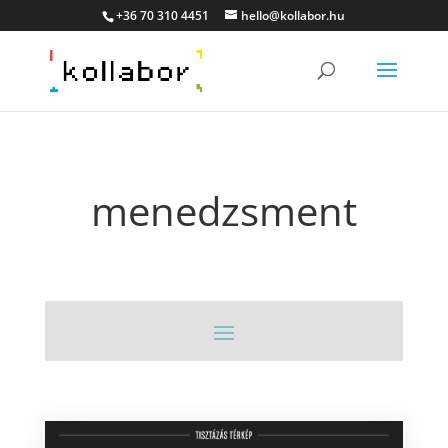
+36 70 310 4451
hello@kollabor.hu
menedzsment