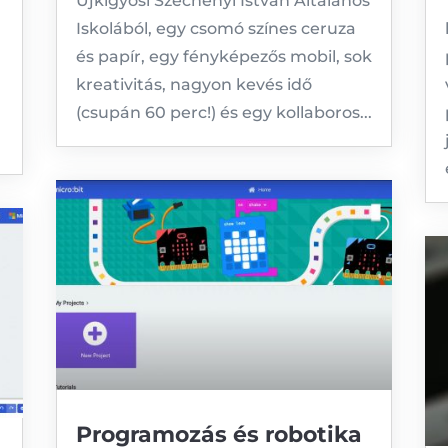
Újkígyósi Széchenyi István Általános
Iskolából, egy csomó színes ceruza
és papír, egy fényképezős mobil, sok
kreativitás, nagyon kevés idő
(csupán 60 perc!) és egy kollaboros...
Programozás és robotika