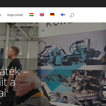
p
Kapcsolat
áték –
it a
ai