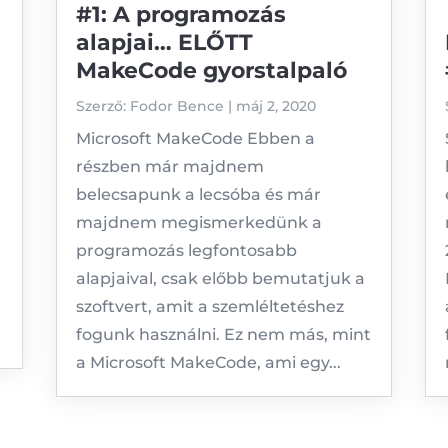
#1: A programozás
alapjai… ELŐTT
MakeCode gyorstalpaló
Szerző:
Fodor Bence
|
máj 2, 2020
Microsoft MakeCode Ebben a
részben már majdnem
belecsapunk a lecsóba és már
majdnem megismerkedünk a
programozás legfontosabb
r
alapjaival, csak előbb bemutatjuk a
szoftvert, amit a szemléltetéshez
fogunk használni. Ez nem más, mint
a Microsoft MakeCode, ami egy...