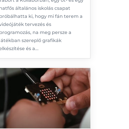
Tábort a Kollaborban; egy öt- és egy
hatfős általános iskolás csapat
próbálhatta ki, hogy mi fán terem a
videójáték tervezés és
programozás, na meg persze a
játékban szereplő grafikák
elkészítése és a...