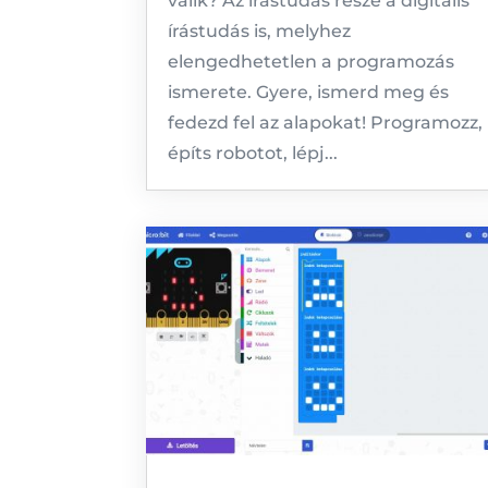
válik? Az írástudás része a digitális
írástudás is, melyhez
elengedhetetlen a programozás
ismerete. Gyere, ismerd meg és
fedezd fel az alapokat! Programozz,
építs robotot, lépj...