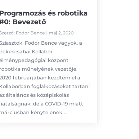
Programozás és robotika
#0: Bevezető
Szerző:
Fodor Bence
|
máj 2, 2020
Sziasztok! Fodor Bence vagyok, a
békéscsabai Kollabor
élménypedagógiai központ
robotika műhelyének vezetője.
2020 februárjában kezdtem el a
Kollaborban foglalkozásokat tartani
az általános és középiskolás
fiatalságnak, de a COVID-19 miatt
márciusban kénytelenek...