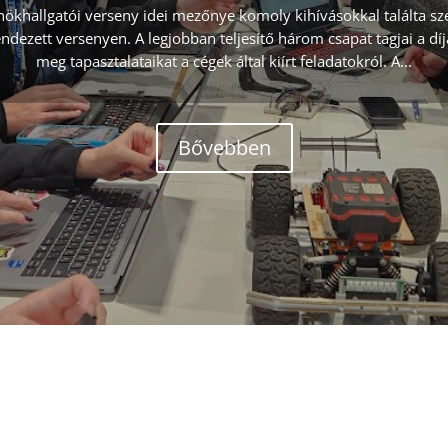
ökhallgatói verseny idei mezőnye komoly kihívásokkal találta 
dezett versenyen. A legjobban teljesítő három csapat tagjai a dí
meg tapasztalataikat a cégek által kiírt feladatokról. A...
Bővebben