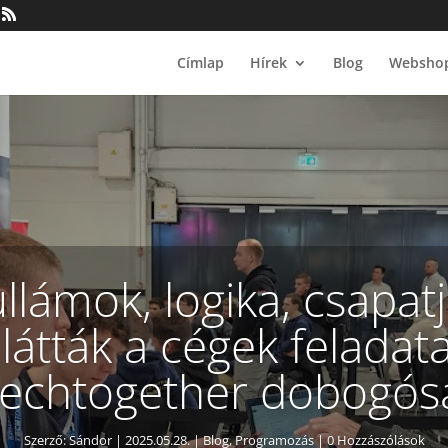
Címlap
Hírek
Blog
Websho
llámok, logika, csapatj
 látták a cégek feladata
echtogether dobogós
Szerző:
Sándor
|
2025.05.28.
|
Blog
,
Programozás
| 0 Hozzászólások