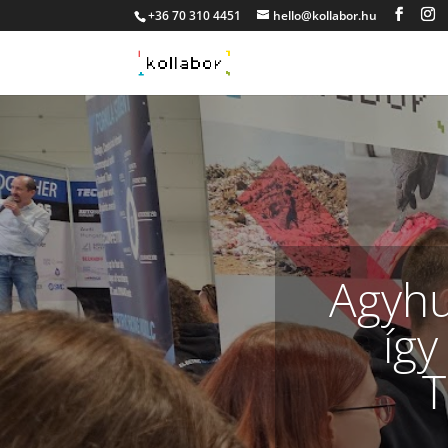
+36 70 310 4451
hello@kollabor.hu
Agyhu
így
T